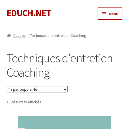
EDUCH.NET
Aller
Aller
Menu
à
au
la
contenu
Mon compte
navigation
Accueil
Techniques d'entretien Coaching
Techniques d'entretien
Coaching
Trié
13 résultats affichés
par
popularité