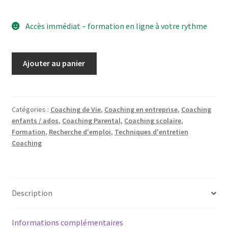
Accès immédiat – formation en ligne à votre rythme
quantité
A
Ajouter au panier
de
l
Photolangage,
t
Intuition
e
et
r
Catégories :
Coaching de Vie
,
Coaching en entreprise
,
Coaching
enfants / ados
,
Coaching Parental
,
Coaching scolaire
,
créativité
n
Formation
,
Recherche d'emploi
,
Techniques d'entretien
en
a
Coaching
entretien
t
individuel
i
v
e
Description
:
Informations complémentaires