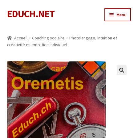
EDUCH.NET
Aller
Aller
Menu
à
au
la
contenu
Mon compte
navigation
Accueil
Coaching scolaire
Photolangage, Intuition et
créativité en entretien individuel