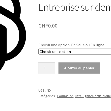
Entreprise sur d
CHF
0.00
Choisir une option: En Salle ou En ligne
quantité
Ajouter au panier
de
A
Demande
l
d'informations
t
Formation
UGS :
ND
e
Catégories :
Formation
,
Intelligence artificielle
ChatGPT
r
Avancé,
n
Copilot