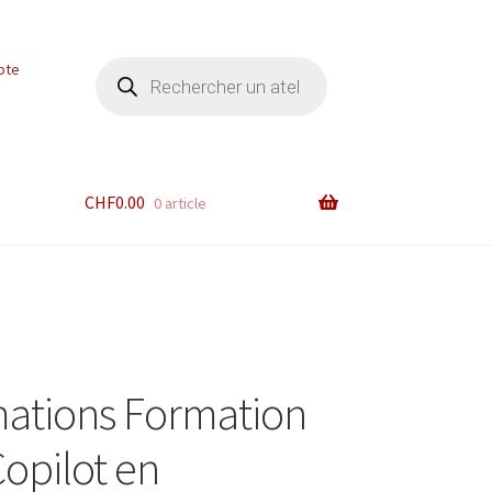
Recherche
pte
de
produits
CHF
0.00
0 article
ations Formation
opilot en