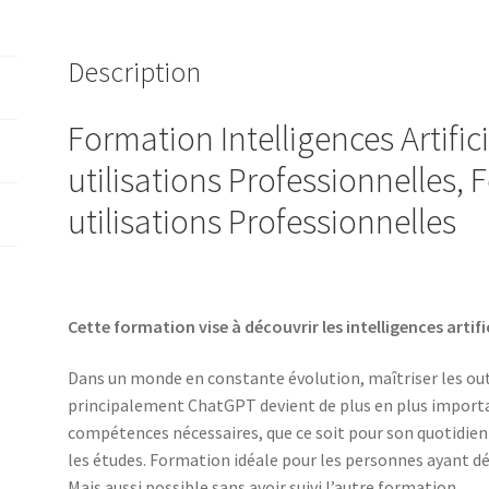
a
en
t
Entreprise
Description
i
sur
v
demande
e
Formation Intelligences Artific
:
utilisations Professionnelles
utilisations Professionnelles
Cette formation vise à découvrir les intelligences artific
Dans un monde en constante évolution, maîtriser les outil
principalement ChatGPT devient de plus en plus important 
compétences nécessaires, que ce soit pour son quotidien
les études. Formation idéale pour les personnes ayant dé
Mais aussi possible sans avoir suivi l’autre formation.