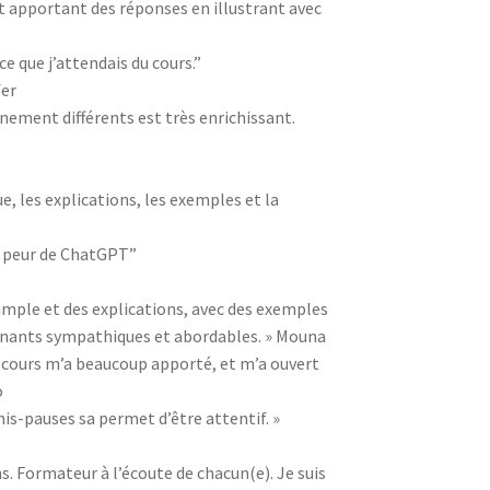
t apportant des réponses en illustrant avec
e que j’attendais du cours.”
fer
nnement différents est très enrichissant.
e, les explications, les exemples et la
 – peur de ChatGPT”
 simple et des explications, avec des exemples
venants sympathiques et abordables. » Mouna
e cours m’a beaucoup apporté, et m’a ouvert
o
nis-pauses sa permet d’être attentif. »
. Formateur à l’écoute de chacun(e). Je suis