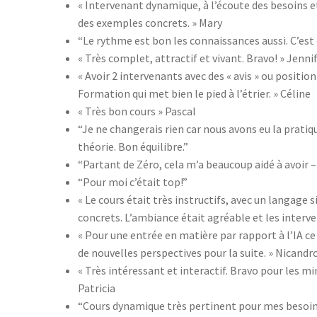
« Intervenant dynamique, à l’écoute des besoins e
des exemples concrets. » Mary
“Le rythme est bon les connaissances aussi. C’est c
« Très complet, attractif et vivant. Bravo! » Jenni
« Avoir 2 intervenants avec des « avis » ou positio
Formation qui met bien le pied à l’étrier. » Céline
« Très bon cours » Pascal
“Je ne changerais rien car nous avons eu la pratiqu
théorie. Bon équilibre.”
“Partant de Zéro, cela m’a beaucoup aidé à avoir
“Pour moi c’était top!”
« Le cours était très instructifs, avec un langage
concrets. L’ambiance était agréable et les inter
« Pour une entrée en matière par rapport à l’IA c
de nouvelles perspectives pour la suite. » Nicandr
« Très intéressant et interactif. Bravo pour les mi
Patricia
“Cours dynamique très pertinent pour mes besoins