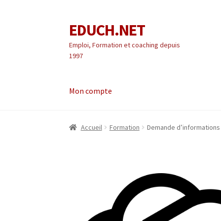
EDUCH.NET
Aller
Aller
à
au
Emploi, Formation et coaching depuis
la
contenu
1997
navigation
Mon compte
Accueil
Formation
Demande d’informations 